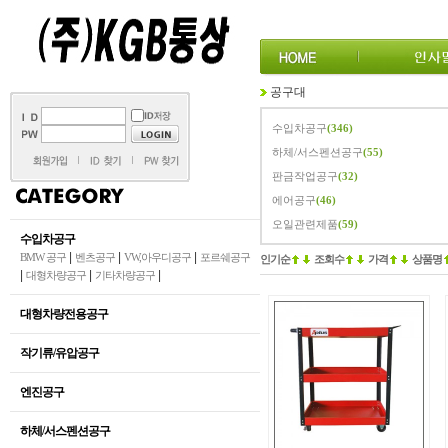
공구대
수입차공구
(346)
하체/서스펜션공구
(55)
판금작업공구
(32)
에어공구
(46)
오일관련제품
(59)
수입차공구
|
|
|
BMW 공구
벤츠공구
VW,아우디공구
포르쉐공구
인기순
조회수
가격
상품명
|
|
|
대형차량공구
기타차량공구
대형차량전용공구
작기류/유압공구
엔진공구
하체/서스펜션공구