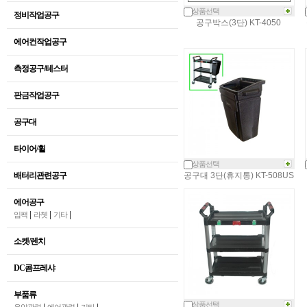
상품선택
정비작업공구
공구박스(3단) KT-4050
에어컨작업공구
측정공구/테스터
판금작업공구
공구대
타이어/휠
상품선택
배터리관련공구
공구대 3단(휴지통) KT-508US
에어공구
|
|
|
임팩
라쳇
기타
소켓/렌치
DC콤프레샤
부품류
상품선택