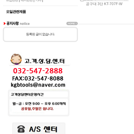
|
|
|
유압관련
에어관련
기타
공구대 3단 KT-707F-W
오일관련제품
등록된 글이 없습니다.