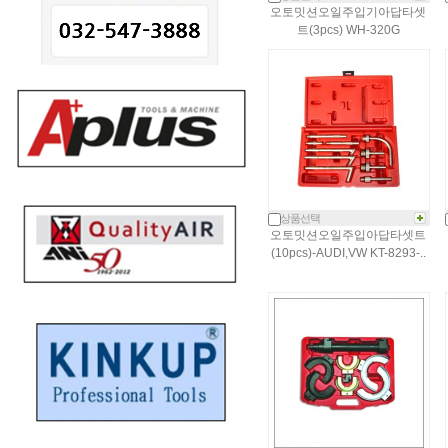
오토밋션오일주입기아답타셋
트(3pcs) WH-320G
상품선택
오토밋션오일주입아답타셋트
(10pcs)-AUDI,VW KT-8293-..