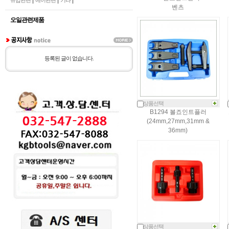
|
|
|
유압관련
에어관련
기타
벤츠
오일관련제품
등록된 글이 없습니다.
상품선택
B1294 볼죠인트플러
(24mm,27mm,31mm &
36mm)
상품선택