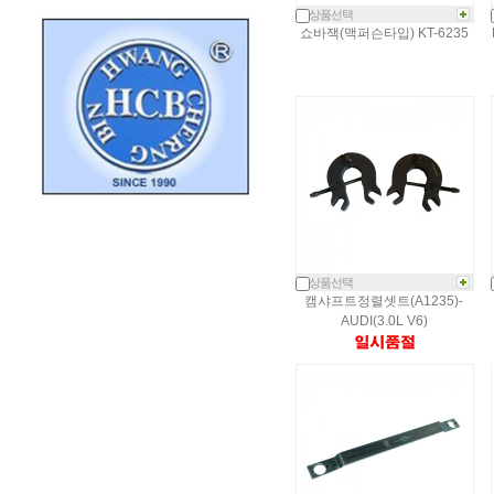
상품선택
쇼바잭(맥퍼슨타입) KT-6235
상품선택
캠샤프트정렬셋트(A1235)-
AUDI(3.0L V6)