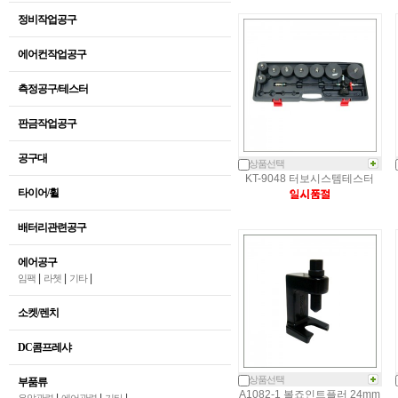
정비작업공구
에어컨작업공구
측정공구/테스터
판금작업공구
공구대
상품선택
KT-9048 터보시스템테스터
타이어/휠
배터리관련공구
에어공구
|
|
|
임팩
라쳇
기타
소켓/렌치
DC콤프레샤
상품선택
부품류
A1082-1 볼죠인트플러 24mm