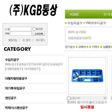
수입차공구
>
VW,아우디공구
BMW 공구
(45)
대형차량공구
(177)
인기순
조회수
가격
상품명
수입차공구
|
|
|
BMW 공구
벤츠공구
VW,아우디공구
포르쉐공구
|
|
|
대형차량공구
기타차량공구
대형차량전용공구
작기류/유압공구
엔진공구
상품선택
B1081 캠샤프트풀리고정공구
하체/서스펜션공구