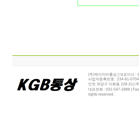
(주)케이지비통상 | 대표이사 :
사업자등록번호 : 234-81-070
인천 계양구 이화동 228-2(신주소
대표전화 : 032-547-2888 | Fax
rights reserved.