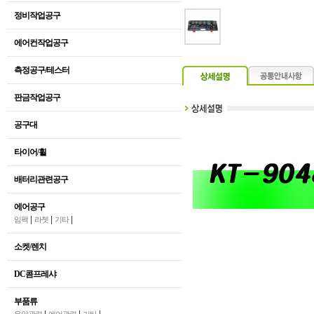
정비작업공구
에어컨작업공구
측정공구/테스터
판금작업공구
공구대
타이어/휠
배터리관련공구
에어공구
|
|
|
임팩
라쳇
기타
소켓/렌치
DC콤프레샤
부품류