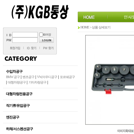
HOME > 상품 상세보기
수입차공구
|
|
|
BMW 공구
벤츠공구
VW,아우디공구
포르쉐공구
|
|
|
대형차량공구
기타차량공구
대형차량전용공구
작기류/유압공구
엔진공구
하체/서스펜션공구