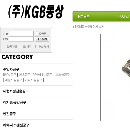
HOME > 상품 상세보기
수입차공구
|
|
|
BMW 공구
벤츠공구
VW,아우디공구
포르쉐공구
|
|
|
대형차량공구
기타차량공구
대형차량전용공구
작기류/유압공구
엔진공구
하체/서스펜션공구