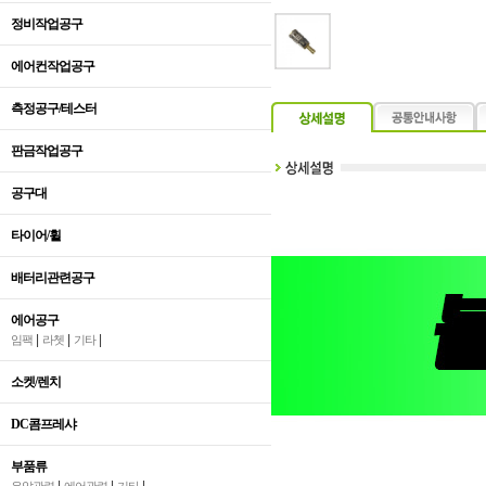
정비작업공구
에어컨작업공구
측정공구/테스터
판금작업공구
공구대
타이어/휠
배터리관련공구
에어공구
|
|
|
임팩
라쳇
기타
소켓/렌치
DC콤프레샤
부품류