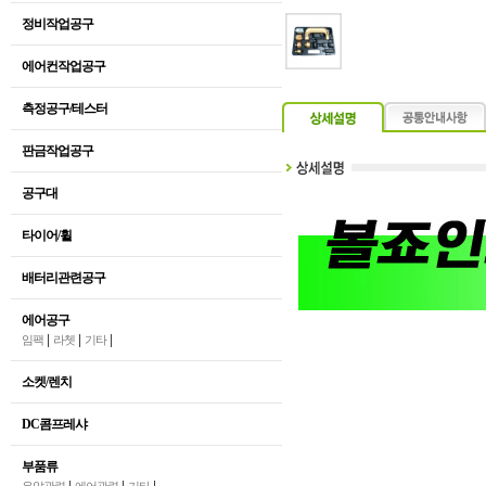
정비작업공구
에어컨작업공구
측정공구/테스터
판금작업공구
공구대
타이어/휠
배터리관련공구
에어공구
|
|
|
임팩
라쳇
기타
소켓/렌치
DC콤프레샤
부품류