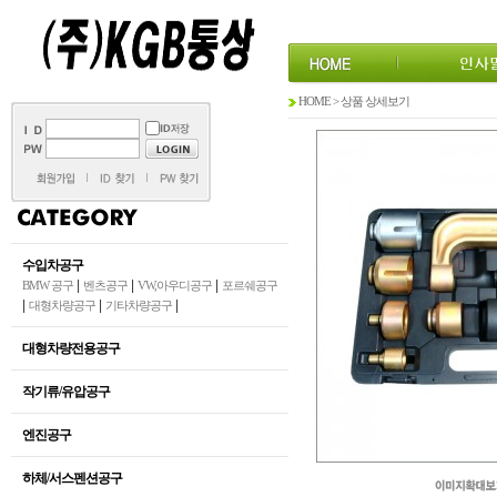
HOME > 상품 상세보기
수입차공구
|
|
|
BMW 공구
벤츠공구
VW,아우디공구
포르쉐공구
|
|
|
대형차량공구
기타차량공구
대형차량전용공구
작기류/유압공구
엔진공구
하체/서스펜션공구